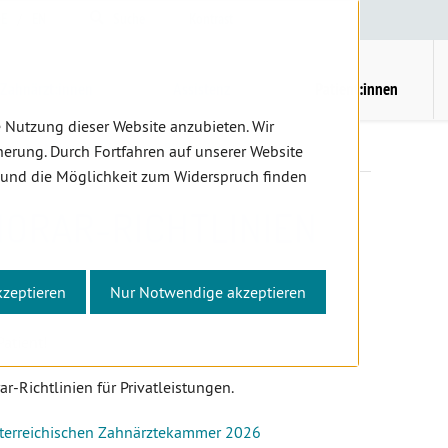
E
/
EN
Suche
Kontrast
H
M
Zahnärzt:innen
Assistenz
Patient:innen
 Nutzung dieser Website anzubieten. Wir
er
Autonome Honorar-Richtlinien
erung. Durch Fortfahren auf unserer Website
 und die Möglichkeit zum Widerspruch finden
ORAR-RICHTLINIEN
kzeptieren
Nur Notwendige akzeptieren
Patient!
-Richtlinien für Privatleistungen.
terreichischen Zahnärztekammer 2026