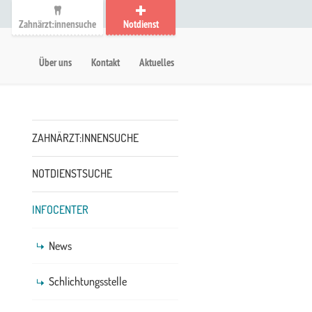
Zahnärzt:innensuche
Notdienst
auptmenü
etanavigation
Über uns
Kontakt
Aktuelles
Untermenü
ZAHNÄRZT:INNENSUCHE
NOTDIENSTSUCHE
INFOCENTER
News
Schlichtungsstelle