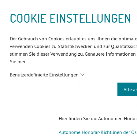
D
Zum
Zur
Zur
Zum
Zum
Zur
Zur
Zur
Zum
Topnavigation
Landeszahnärztekammern
Sprache:
D
I
Inhalt
Zahnärzt:innensuche
Notdienstsuche
Hauptmenü
Untermenü
Topnavigation
Metanavigation
Positionsnavigation
Footer-
COOKIE EINSTELLUNGEN
R
(Accesskey:
(Accesskey:
(Accesskey:
(Accesskey:
(Accesskey:
(Landeszahnärztekammern,
(Accesskey:
(Accesskey:
Menü
E
0)
8)
9)
1)
2)
Suche)
4)
5)
(Accesskey:
K
(Accesskey:
6)
T
Der Gebrauch von Cookies erlaubt es uns, Ihnen die optimale
Positionsnavigation
3)
E
ÖZÄK
Patient:innen
Infocent
verwenden Cookies zu Statistikzwecken und zur Qualitätssich
L
stimmen Sie dieser Verwendung zu. Genauere Informationen
I
Sie hier.
N
AUTONOME HON
K
Benutzerdefinierte Einstellungen
S
(AHR)
Alle a
Sehr geehrte Patientin, sehr geehrter 
Hier finden Sie die Autonomen Honorar
Autonome Honorar-Richtlinen der Ös