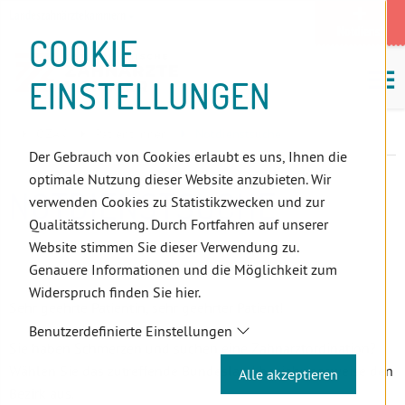
D
Zum
Zur
Zur
Zum
Zum
Zur
Zur
Zur
Zum
Topnavigation
Landeszahnärztekammern
I
Zahnärzt:innensuche
Notdienst
Inhalt
Zahnärzt:innensuche
Notdienstsuche
Hauptmenü
Untermenü
Topnavigation
Metanavigation
Positionsnavigation
Footer-
COOKIE
Hauptmenü
Metanavigation
R
(Accesskey:
(Accesskey:
(Accesskey:
(Accesskey:
(Accesskey:
(Landeszahnärztekammern,
(Accesskey:
(Accesskey:
Menü
E
M
0)
8)
9)
1)
2)
Suche)
4)
5)
(Accesskey:
EINSTELLUNGEN
K
ö
(Accesskey:
6)
T
Positionsnavigation
3)
E
ÖZÄK
Patient:innen
Notdienstsuche
L
Der Gebrauch von Cookies erlaubt es uns, Ihnen die
I
optimale Nutzung dieser Website anzubieten. Wir
N
NOTDIENSTSUCHE
verwenden Cookies zu Statistikzwecken und zur
K
Qualitätssicherung. Durch Fortfahren auf unserer
S
Website stimmen Sie dieser Verwendung zu.
Genauere Informationen und die Möglichkeit zum
Widerspruch finden Sie hier.
Sehr geehrte Patientin, sehr geehrter Patient!
Benutzerdefinierte Einstellungen
Sie haben Schmerzen und suchen eine Zahnarztordination?
Wählen Sie das zutreffende Bundesland beziehungsweise den
Alle akzeptieren
Bezirk aus.