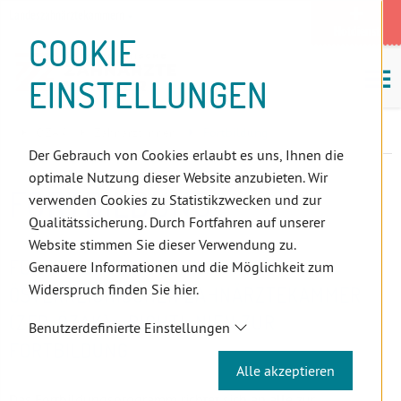
D
Zum
Zur
Zur
Zum
Zum
Zur
Zur
Zur
Zum
Topnavigation
Landeszahnärztekammern
I
Zahnärzt:innensuche
Notdienst
Inhalt
Zahnärzt:innensuche
Notdienstsuche
Hauptmenü
Untermenü
Topnavigation
Metanavigation
Positionsnavigation
Footer-
COOKIE
Hauptmenü
Metanavigation
R
(Accesskey:
(Accesskey:
(Accesskey:
(Accesskey:
(Accesskey:
(Landeszahnärztekammern,
(Accesskey:
(Accesskey:
Menü
E
M
0)
8)
9)
1)
2)
Suche)
4)
5)
(Accesskey:
EINSTELLUNGEN
K
ö
(Accesskey:
6)
T
Positionsnavigation
3)
E
ÖZÄK
Zahnärzt:innen
Fortbildung
L
Der Gebrauch von Cookies erlaubt es uns, Ihnen die
I
optimale Nutzung dieser Website anzubieten. Wir
N
FORTBILDUNG
verwenden Cookies zu Statistikzwecken und zur
K
Qualitätssicherung. Durch Fortfahren auf unserer
S
Website stimmen Sie dieser Verwendung zu.
FORTBILDUNGSPROGRAMM DER
Genauere Informationen und die Möglichkeit zum
Widerspruch finden Sie hier.
ÖSTERREICHISCHEN ZAHNÄRZTEKAMMER
(ZFP-ÖZÄK) - RICHTLINIEN ZUR
Benutzerdefinierte Einstellungen
FORTBILDUNG
Alle akzeptieren
Das Fortbildungsprogramm richtet sich an alle zur