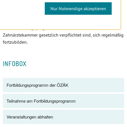
selbstständigen Berufsausübung in Österreich berechtigten
Nur Notwendige akzeptieren
Angehörigen des zahnärztlichen Berufs (Niedergelassene,
Angestellte und Wohnsitzzahnärzte) welche gemäß § 1 Abs. 1
des Fortbildungsprogramms der Österreichischen
Zahnärztekammer gesetzlich verpflichtet sind, sich regelmäßig
fortzubilden.
INFOBOX
Fortbildungsprogramm der ÖZÄK
Teilnahme am Fortbildungsprogramm
Veranstaltungen abhalten