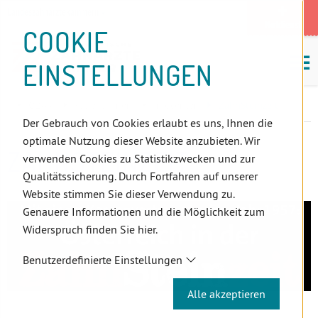
D
Zum
Zur
Zur
Zum
Zum
Zur
Zur
Zur
Zum
Topnavigation
Landeszahnärztekammern
I
Zahnärzt:innensuche
Notdienst
Inhalt
Zahnärzt:innensuche
Notdienstsuche
Hauptmenü
Untermenü
Topnavigation
Metanavigation
Positionsnavigation
Footer-
COOKIE
Hauptmenü
Metanavigation
R
(Accesskey:
(Accesskey:
(Accesskey:
(Accesskey:
(Accesskey:
(Landeszahnärztekammern,
(Accesskey:
(Accesskey:
Menü
E
M
0)
8)
9)
1)
2)
Suche)
4)
5)
(Accesskey:
EINSTELLUNGEN
K
ö
(Accesskey:
6)
T
Positionsnavigation
3)
E
ÖZÄK
Patient:innen
Infocenter
ZahnSteinzeit
L
Der Gebrauch von Cookies erlaubt es uns, Ihnen die
I
optimale Nutzung dieser Website anzubieten. Wir
N
ZAHNSTEINZEIT
verwenden Cookies zu Statistikzwecken und zur
K
Qualitätssicherung. Durch Fortfahren auf unserer
S
Website stimmen Sie dieser Verwendung zu.
Genauere Informationen und die Möglichkeit zum
Widerspruch finden Sie hier.
Benutzerdefinierte Einstellungen
Alle akzeptieren