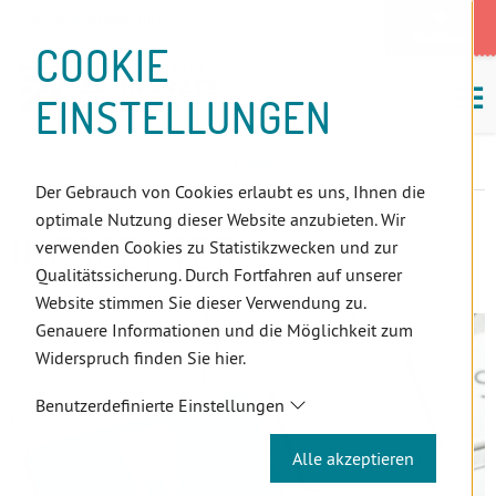
D
Zum
Zur
Zur
Zum
Zum
Zur
Zur
Zur
Zum
Topnavigation
Landeszahnärztekammern
I
Zahnärzt:innensuche
Notdienst
Inhalt
Zahnärzt:innensuche
Notdienstsuche
Hauptmenü
Untermenü
Topnavigation
Metanavigation
Positionsnavigation
Footer-
COOKIE
Hauptmenü
Metanavigation
R
(Accesskey:
(Accesskey:
(Accesskey:
(Accesskey:
(Accesskey:
(Landeszahnärztekammern,
(Accesskey:
(Accesskey:
Menü
E
M
0)
8)
9)
1)
2)
Suche)
4)
5)
(Accesskey:
EINSTELLUNGEN
K
ö
(Accesskey:
6)
T
Positionsnavigation
3)
E
ÖZÄK
Zahnärzt:innen
Infocenter
L
Der Gebrauch von Cookies erlaubt es uns, Ihnen die
I
optimale Nutzung dieser Website anzubieten. Wir
N
INFOCENTER
verwenden Cookies zu Statistikzwecken und zur
K
Qualitätssicherung. Durch Fortfahren auf unserer
S
Website stimmen Sie dieser Verwendung zu.
Genauere Informationen und die Möglichkeit zum
Widerspruch finden Sie hier.
Benutzerdefinierte Einstellungen
Alle akzeptieren