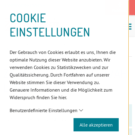
D
Zum
Zur
Zur
Zum
Zum
Zur
Zur
Zur
Zum
Topnavigation
Landeszahnärztekammern
I
Zahnärzt:innensuche
Notdienst
Inhalt
Zahnärzt:innensuche
Notdienstsuche
Hauptmenü
Untermenü
Topnavigation
Metanavigation
Positionsnavigation
Footer-
COOKIE
Hauptmenü
Metanavigation
R
(Accesskey:
(Accesskey:
(Accesskey:
(Accesskey:
(Accesskey:
(Landeszahnärztekammern,
(Accesskey:
(Accesskey:
Menü
E
M
0)
8)
9)
1)
2)
Suche)
4)
5)
(Accesskey:
EINSTELLUNGEN
K
ö
(Accesskey:
6)
T
Positionsnavigation
3)
E
ÖZÄK
Zahnärzt:innen
Infocenter
L
Zahnärztekammerwahl 2026
Der Gebrauch von Cookies erlaubt es uns, Ihnen die
I
optimale Nutzung dieser Website anzubieten. Wir
N
verwenden Cookies zu Statistikzwecken und zur
ZAHNÄRZTEKAMMERWAH
K
Qualitätssicherung. Durch Fortfahren auf unserer
S
Website stimmen Sie dieser Verwendung zu.
L 2026
Genauere Informationen und die Möglichkeit zum
Widerspruch finden Sie hier.
Benutzerdefinierte Einstellungen
Verlautbarung des festgestellten Wahlergebnisses gemäß §
32 Abs. 4 ZÄKWO (veröffentlicht am 10. Juni 2026)
Alle akzeptieren