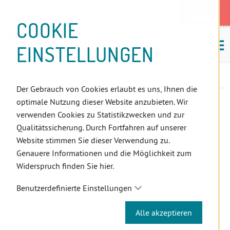
D
Zum
Zur
Zur
Zum
Zum
Zur
Zur
Zur
Zum
Topnavigation
Landeszahnärztekammern
I
Zahnärzt:innensuche
Notdienst
Inhalt
Zahnärzt:innensuche
Notdienstsuche
Hauptmenü
Untermenü
Topnavigation
Metanavigation
Positionsnavigation
Footer-
COOKIE
Hauptmenü
Metanavigation
R
(Accesskey:
(Accesskey:
(Accesskey:
(Accesskey:
(Accesskey:
(Landeszahnärztekammern,
(Accesskey:
(Accesskey:
Menü
E
M
0)
8)
9)
1)
2)
Suche)
4)
5)
(Accesskey:
EINSTELLUNGEN
K
ö
(Accesskey:
6)
T
Positionsnavigation
3)
E
ÖZÄK
Zahnärzt:innen
ÖZZ
L
Der Gebrauch von Cookies erlaubt es uns, Ihnen die
I
optimale Nutzung dieser Website anzubieten. Wir
N
ÖZZ
verwenden Cookies zu Statistikzwecken und zur
K
Qualitätssicherung. Durch Fortfahren auf unserer
S
Website stimmen Sie dieser Verwendung zu.
Die Österreichische Zahnärzte-Zeitung wird allen laut
Genauere Informationen und die Möglichkeit zum
Zahnärzteliste berufstätigen österreichischen Zahnärztinnen
Widerspruch finden Sie hier.
und Zahnärzten, Dentistinnen und Dentisten zugestellt.
Benutzerdefinierte Einstellungen
StudentInnen und alle anderen Interessierten können
zwischen zwei Abonnement-Varianten wählen.
Alle akzeptieren
Jahresabonnement Inland
(4 Ausgaben)