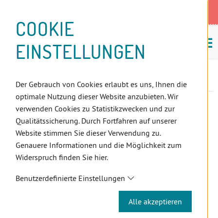
D
Zum
Zur
Zur
Zum
Zum
Zur
Zur
Zur
Zum
Topnavigation
Landeszahnärztekammern
I
Zahnärzt:innensuche
Notdienst
Inhalt
Zahnärzt:innensuche
Notdienstsuche
Hauptmenü
Untermenü
Topnavigation
Metanavigation
Positionsnavigation
Footer-
COOKIE
Hauptmenü
Metanavigation
R
(Accesskey:
(Accesskey:
(Accesskey:
(Accesskey:
(Accesskey:
(Landeszahnärztekammern,
(Accesskey:
(Accesskey:
Menü
E
M
0)
8)
9)
1)
2)
Suche)
4)
5)
(Accesskey:
EINSTELLUNGEN
K
ö
(Accesskey:
6)
T
Positionsnavigation
3)
E
ÖZÄK
Patient:innen
Prophylaxe
L
Monat der Mundgesundheit
Der Gebrauch von Cookies erlaubt es uns, Ihnen die
I
optimale Nutzung dieser Website anzubieten. Wir
N
verwenden Cookies zu Statistikzwecken und zur
MONAT DER
K
Qualitätssicherung. Durch Fortfahren auf unserer
S
Website stimmen Sie dieser Verwendung zu.
MUNDGESUNDHEIT
Genauere Informationen und die Möglichkeit zum
Widerspruch finden Sie hier.
70 % der Österreicher leiden unter einem Zahnproblem -
Benutzerdefinierte Einstellungen
Monat der Mundgesundheit 2013
Alle akzeptieren
80 % der Österreicher meinen: Zahnprobleme lassen sich