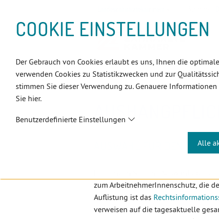
D
Zum
Zur
Zur
Zum
Zum
Zur
Zur
Zur
Zum
Topnavigation
Landeszahnärztekammern
Sprache:
D
I
Inhalt
Zahnärzt:innensuche
Notdienstsuche
Hauptmenü
Untermenü
Topnavigation
Metanavigation
Positionsnavigation
Footer-
COOKIE EINSTELLUNGEN
R
(Accesskey:
(Accesskey:
(Accesskey:
(Accesskey:
(Accesskey:
(Landeszahnärztekammern,
(Accesskey:
(Accesskey:
Menü
E
0)
8)
9)
1)
2)
Suche)
4)
5)
(Accesskey:
K
(Accesskey:
6)
T
Der Gebrauch von Cookies erlaubt es uns, Ihnen die optimale
Positionsnavigation
3)
E
ÖZÄK
Zahnärzt:innen
Infoce
verwenden Cookies zu Statistikzwecken und zur Qualitätssich
L
stimmen Sie dieser Verwendung zu. Genauere Informationen
I
Sie hier.
N
AUSHANGPFLIC
K
Benutzerdefinierte Einstellungen
S
Alle a
AUSWAHL FÜR DEN ZAHNÄ
Hier finden Sie eine Auswahl über die
zum ArbeitnehmerInnenschutz, die den 
Auflistung ist das
Rechtsinformation
verweisen auf die tagesaktuelle gesa