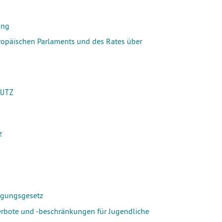
ung
opäischen Parlaments und des Rates über
HUTZ
z
igungsgesetz
rbote und -beschränkungen für Jugendliche