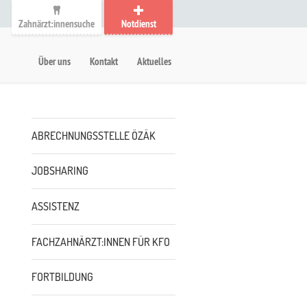
Zahnärzt:innensuche
Notdienst
auptmenü
etanavigation
Über uns
Kontakt
Aktuelles
Untermenü
ABRECHNUNGSSTELLE ÖZÄK
JOBSHARING
ASSISTENZ
FACHZAHNÄRZT:INNEN FÜR KFO
FORTBILDUNG