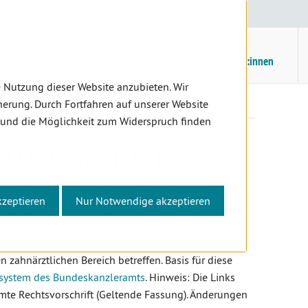
E
/
EN
Suche
Kontrast
H
M
Zahnärzt:innen
Assistenz
Patient:innen
 Nutzung dieser Website anzubieten. Wir
nter
Aushangpflichtige Gesetze
erung. Durch Fortfahren auf unserer Website
 und die Möglichkeit zum Widerspruch finden
HTIGE GESETZE
kzeptieren
Nur Notwendige akzeptieren
RZTLICHEN BEREICH
 aushangpflichtigen (auflagepflichtigen) Vorschriften
zahnärztlichen Bereich betreffen. Basis für diese
ssystem des Bundeskanzleramts
. Hinweis: Die Links
mte Rechtsvorschrift (Geltende Fassung). Änderungen