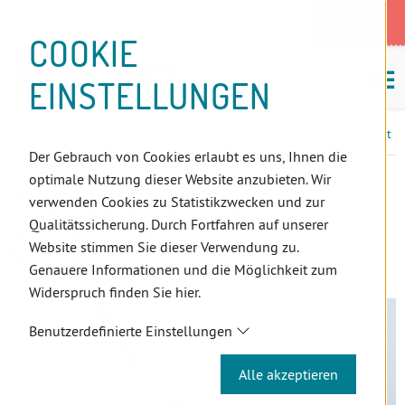
D
Zum
Zur
Zur
Zum
Zum
Zur
Zur
Zur
Zum
Topnavigation
Landeszahnärztekammern
I
Zahnärzt:innensuche
Notdienst
Inhalt
Zahnärzt:innensuche
Notdienstsuche
Hauptmenü
Untermenü
Topnavigation
Metanavigation
Positionsnavigation
Footer-
COOKIE
Hauptmenü
Metanavigation
R
(Accesskey:
(Accesskey:
(Accesskey:
(Accesskey:
(Accesskey:
(Landeszahnärztekammern,
(Accesskey:
(Accesskey:
Menü
E
M
0)
8)
9)
1)
2)
Suche)
4)
5)
(Accesskey:
EINSTELLUNGEN
K
ö
(Accesskey:
6)
T
Positionsnavigation
3)
E
ÖZÄK
Aktuelles
Newsletter
Aufgedeckt und erreicht
L
Der Gebrauch von Cookies erlaubt es uns, Ihnen die
I
optimale Nutzung dieser Website anzubieten. Wir
N
AUFGEDECKT UND
verwenden Cookies zu Statistikzwecken und zur
K
Qualitätssicherung. Durch Fortfahren auf unserer
S
ERREICHT
Website stimmen Sie dieser Verwendung zu.
Genauere Informationen und die Möglichkeit zum
Widerspruch finden Sie hier.
Benutzerdefinierte Einstellungen
Alle akzeptieren