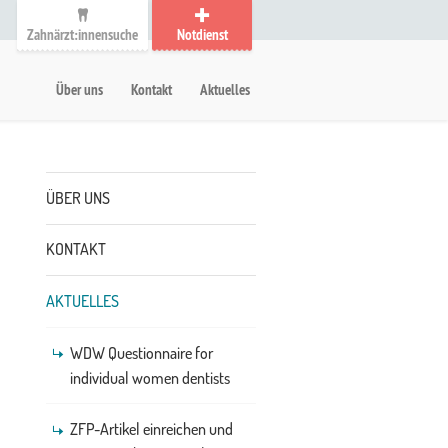
Zahnärzt:innensuche
Notdienst
auptmenü
etanavigation
Über uns
Kontakt
Aktuelles
Untermenü
ÜBER UNS
KONTAKT
AKTUELLES
WDW Questionnaire for
individual women dentists
ZFP-Artikel einreichen und