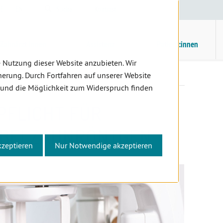
E
/
EN
Suche
Kontrast
H
M
Zahnärzt:innen
Assistenz
Patient:innen
 Nutzung dieser Website anzubieten. Wir
Bleischürzenpflicht für Patient:innen bei Zahnröntgen
erung. Durch Fortfahren auf unserer Website
 und die Möglichkeit zum Widerspruch finden
PFLICHT FÜR
 BEI ZAHNRÖNTGEN
kzeptieren
Nur Notwendige akzeptieren