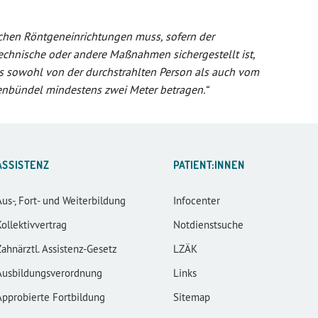
chen Röntgeneinrichtungen muss, sofern der
technische oder andere Maßnahmen sichergestellt ist,
 sowohl von der durchstrahlten Person als auch vom
enbündel mindestens zwei Meter betragen.“
ASSISTENZ
PATIENT:INNEN
Aus-, Fort- und Weiterbildung
Infocenter
Kollektivvertrag
Notdienstsuche
Zahnärztl. Assistenz-Gesetz
LZÄK
Ausbildungsverordnung
Links
Approbierte Fortbildung
Sitemap