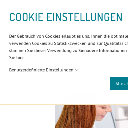
D
Zum
Zur
Zur
Zum
Zum
Zur
Zur
Zur
Zum
Topnavigation
Landeszahnärztekammern
Sprache:
D
I
Inhalt
Zahnärzt:innensuche
Notdienstsuche
Hauptmenü
Untermenü
Topnavigation
Metanavigation
Positionsnavigation
Footer-
COOKIE EINSTELLUNGEN
R
(Accesskey:
(Accesskey:
(Accesskey:
(Accesskey:
(Accesskey:
(Landeszahnärztekammern,
(Accesskey:
(Accesskey:
Menü
E
0)
8)
9)
1)
2)
Suche)
4)
5)
(Accesskey:
K
(Accesskey:
6)
T
Der Gebrauch von Cookies erlaubt es uns, Ihnen die optimale
Positionsnavigation
3)
E
ÖZÄK
Aktuelles
Newsletter
verwenden Cookies zu Statistikzwecken und zur Qualitätssich
L
stimmen Sie dieser Verwendung zu. Genauere Informationen
I
Sie hier.
N
BLEISCHÜRZEN
K
Benutzerdefinierte Einstellungen
S
PATIENT:INNEN
Alle a