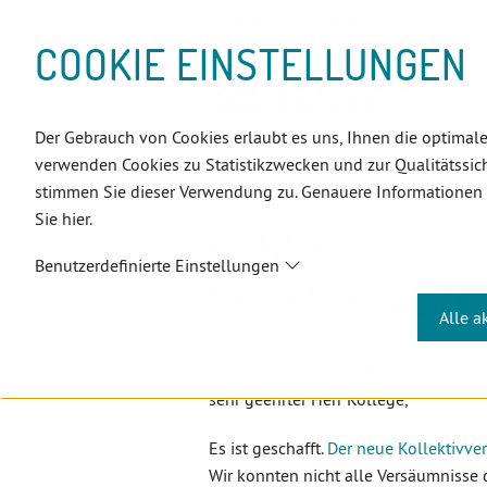
D
Zum
Zur
Zur
Zum
Zum
Zur
Zur
Zur
Zum
Topnavigation
Landeszahnärztekammern
Sprache:
D
I
Inhalt
Zahnärzt:innensuche
Notdienstsuche
Hauptmenü
Untermenü
Topnavigation
Metanavigation
Positionsnavigation
Footer-
COOKIE EINSTELLUNGEN
R
(Accesskey:
(Accesskey:
(Accesskey:
(Accesskey:
(Accesskey:
(Landeszahnärztekammern,
(Accesskey:
(Accesskey:
Menü
E
0)
8)
9)
1)
2)
Suche)
4)
5)
(Accesskey:
K
(Accesskey:
6)
T
Der Gebrauch von Cookies erlaubt es uns, Ihnen die optimale
Positionsnavigation
3)
E
ÖZÄK
Aktuelles
Newsletter
verwenden Cookies zu Statistikzwecken und zur Qualitätssich
L
stimmen Sie dieser Verwendung zu. Genauere Informationen
I
Sie hier.
N
BUNDESAUSSCHU
K
Benutzerdefinierte Einstellungen
S
EUEN KOLLEKT
Alle a
Sehr geehrte Frau Kollegin,
sehr geehrter Herr Kollege,
Es ist geschafft.
Der neue Kollektivver
Wir konnten nicht alle Versäumnisse