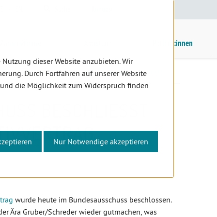
E
/
EN
Suche
Kontrast
H
M
Zahnärzt:innen
Assistenz
Patient:innen
 Nutzung dieser Website anzubieten. Wir
Bundesausschuss beschließt neuen Kollektivvertrag
erung. Durch Fortfahren auf unserer Website
 und die Möglichkeit zum Widerspruch finden
SS BESCHLIESST N
IVVERTRAG
kzeptieren
Nur Notwendige akzeptieren
trag
wurde heute im Bundesausschuss beschlossen.
 der Ära Gruber/Schreder wieder gutmachen, was