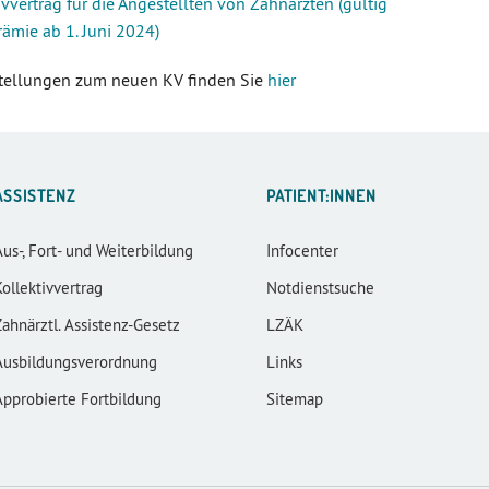
ivvertrag für die Angestellten von Zahnärzten (gültig
rämie ab 1. Juni 2024)
stellungen zum neuen KV finden Sie
hier
ASSISTENZ
PATIENT:INNEN
Aus-, Fort- und Weiterbildung
Infocenter
Kollektivvertrag
Notdienstsuche
Zahnärztl. Assistenz-Gesetz
LZÄK
Ausbildungsverordnung
Links
Approbierte Fortbildung
Sitemap