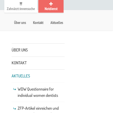
Zahnärzt:innensuche
Notdienst
auptmenü
etanavigation
Über uns
Kontakt
Aktuelles
Untermenü
ÜBER UNS
KONTAKT
AKTUELLES
WDW Questionnaire for
individual women dentists
ZFP-Artikel einreichen und