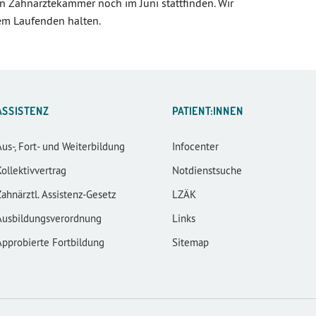
n Zahnärztekammer noch im Juni stattfinden. Wir
em Laufenden halten.
ASSISTENZ
PATIENT:INNEN
Aus-, Fort- und Weiterbildung
Infocenter
Kollektivvertrag
Notdienstsuche
Zahnärztl. Assistenz-Gesetz
LZÄK
Ausbildungsverordnung
Links
Approbierte Fortbildung
Sitemap