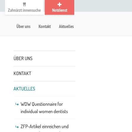
Zahnärzt:innensuche
Notdienst
auptmenü
etanavigation
Über uns
Kontakt
Aktuelles
Untermenü
ÜBER UNS
KONTAKT
AKTUELLES
WDW Questionnaire for
individual women dentists
ZFP-Artikel einreichen und