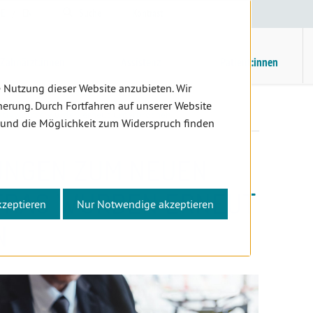
E
/
EN
Suche
Kontrast
H
M
Zahnärzt:innen
Assistenz
Patient:innen
 Nutzung dieser Website anzubieten. Wir
erung. Durch Fortfahren auf unserer Website
tivvertrag wurden erneut unterbrochen
 und die Möglichkeit zum Widerspruch finden
UNGEN ZUM NEUEN
TRAG WURDEN ERNEUT
kzeptieren
Nur Notwendige akzeptieren
N