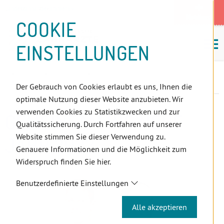
D
Zum
Zur
Zur
Zum
Zum
Zur
Zur
Zur
Zum
Topnavigation
Landeszahnärztekammern
I
Zahnärzt:innensuche
Notdienst
Inhalt
Zahnärzt:innensuche
Notdienstsuche
Hauptmenü
Untermenü
Topnavigation
Metanavigation
Positionsnavigation
Footer-
COOKIE
Hauptmenü
Metanavigation
R
(Accesskey:
(Accesskey:
(Accesskey:
(Accesskey:
(Accesskey:
(Landeszahnärztekammern,
(Accesskey:
(Accesskey:
Menü
E
M
0)
8)
9)
1)
2)
Suche)
4)
5)
(Accesskey:
EINSTELLUNGEN
K
ö
(Accesskey:
6)
T
Positionsnavigation
3)
E
ÖZÄK
Aktuelles
Newsletter
L
Gemeinsam ins neue Jahr 2023
Der Gebrauch von Cookies erlaubt es uns, Ihnen die
I
optimale Nutzung dieser Website anzubieten. Wir
N
verwenden Cookies zu Statistikzwecken und zur
GEMEINSAM INS NEUE
K
Qualitätssicherung. Durch Fortfahren auf unserer
S
Website stimmen Sie dieser Verwendung zu.
JAHR 2023
Genauere Informationen und die Möglichkeit zum
Widerspruch finden Sie hier.
Benutzerdefinierte Einstellungen
Alle akzeptieren