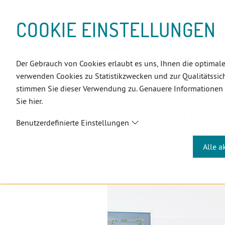
D
Zum
Zur
Zur
Zum
Zum
Zur
Zur
Zur
Zum
Topnavigation
Landeszahnärztekammern
Sprache:
D
I
Inhalt
Zahnärzt:innensuche
Notdienstsuche
Hauptmenü
Untermenü
Topnavigation
Metanavigation
Positionsnavigation
Footer-
COOKIE EINSTELLUNGEN
R
(Accesskey:
(Accesskey:
(Accesskey:
(Accesskey:
(Accesskey:
(Landeszahnärztekammern,
(Accesskey:
(Accesskey:
Menü
E
0)
8)
9)
1)
2)
Suche)
4)
5)
(Accesskey:
K
(Accesskey:
6)
T
Der Gebrauch von Cookies erlaubt es uns, Ihnen die optimale
Positionsnavigation
3)
E
ÖZÄK
Aktuelles
Newsletter
verwenden Cookies zu Statistikzwecken und zur Qualitätssich
L
stimmen Sie dieser Verwendung zu. Genauere Informationen
I
Sie hier.
N
LEHRVERSUCH 
K
Benutzerdefinierte Einstellungen
S
FACHASSISTEN
Alle a