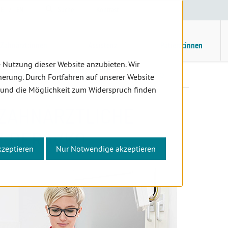
E
/
EN
Suche
Kontrast
H
M
Zahnärzt:innen
Assistenz
Patient:innen
 Nutzung dieser Website anzubieten. Wir
Lehrversuch zahnärztliche Fachassistenz der WKO
erung. Durch Fortfahren auf unserer Website
 und die Möglichkeit zum Widerspruch finden
ZAHNÄRZTLICHE
Z DER WKO
kzeptieren
Nur Notwendige akzeptieren