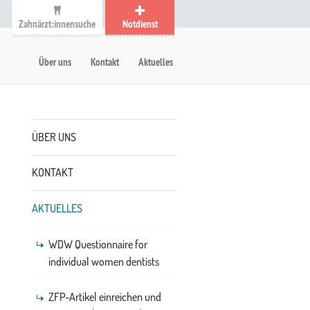
Zahnärzt:innensuche
Notdienst
auptmenü
etanavigation
Über uns
Kontakt
Aktuelles
Untermenü
ÜBER UNS
KONTAKT
AKTUELLES
WDW Questionnaire for
individual women dentists
ZFP-Artikel einreichen und