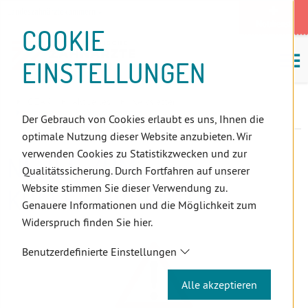
D
Zum
Zur
Zur
Zum
Zum
Zur
Zur
Zur
Zum
Topnavigation
Landeszahnärztekammern
I
Zahnärzt:innensuche
Notdienst
Inhalt
Zahnärzt:innensuche
Notdienstsuche
Hauptmenü
Untermenü
Topnavigation
Metanavigation
Positionsnavigation
Footer-
COOKIE
Hauptmenü
Metanavigation
R
(Accesskey:
(Accesskey:
(Accesskey:
(Accesskey:
(Accesskey:
(Landeszahnärztekammern,
(Accesskey:
(Accesskey:
Menü
E
M
0)
8)
9)
1)
2)
Suche)
4)
5)
(Accesskey:
EINSTELLUNGEN
K
ö
(Accesskey:
6)
T
Positionsnavigation
3)
E
ÖZÄK
Aktuelles
Newsletter
L
Neues zum Kollektivvertrag
Der Gebrauch von Cookies erlaubt es uns, Ihnen die
I
optimale Nutzung dieser Website anzubieten. Wir
N
verwenden Cookies zu Statistikzwecken und zur
NEUES ZUM
K
Qualitätssicherung. Durch Fortfahren auf unserer
S
Website stimmen Sie dieser Verwendung zu.
KOLLEKTIVVERTRAG
Genauere Informationen und die Möglichkeit zum
Widerspruch finden Sie hier.
Benutzerdefinierte Einstellungen
Alle akzeptieren