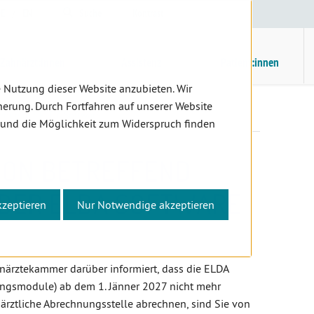
E
/
EN
Suche
Kontrast
H
M
Zahnärzt:innen
Assistenz
Patient:innen
 Nutzung dieser Website anzubieten. Wir
erung. Durch Fortfahren auf unserer Website
ende der ELDA Software
 und die Möglichkeit zum Widerspruch finden
ION BETREFFEND
DER ELDA SOFTWARE
kzeptieren
Nur Notwendige akzeptieren
närztekammer darüber informiert, dass die ELDA
ngsmodule) ab dem 1. Jänner 2027 nicht mehr
närztliche Abrechnungsstelle abrechnen, sind Sie von