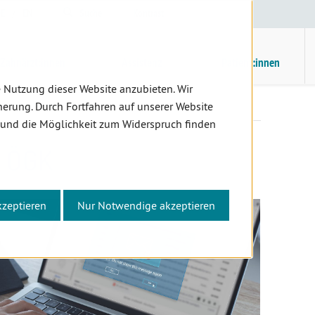
E
/
EN
Suche
Kontrast
H
M
Zahnärzt:innen
Assistenz
Patient:innen
 Nutzung dieser Website anzubieten. Wir
Phishingmails ÖGK
erung. Durch Fortfahren auf unserer Website
 und die Möglichkeit zum Widerspruch finden
 ÖGK
kzeptieren
Nur Notwendige akzeptieren