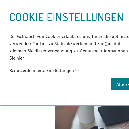
D
Zum
Zur
Zur
Zum
Zum
Zur
Zur
Zur
Zum
Topnavigation
Landeszahnärztekammern
Sprache:
D
I
Inhalt
Zahnärzt:innensuche
Notdienstsuche
Hauptmenü
Untermenü
Topnavigation
Metanavigation
Positionsnavigation
Footer-
COOKIE EINSTELLUNGEN
R
(Accesskey:
(Accesskey:
(Accesskey:
(Accesskey:
(Accesskey:
(Landeszahnärztekammern,
(Accesskey:
(Accesskey:
Menü
E
0)
8)
9)
1)
2)
Suche)
4)
5)
(Accesskey:
K
(Accesskey:
6)
T
Der Gebrauch von Cookies erlaubt es uns, Ihnen die optimale
Positionsnavigation
3)
E
ÖZÄK
Aktuelles
Newsletter
verwenden Cookies zu Statistikzwecken und zur Qualitätssich
L
stimmen Sie dieser Verwendung zu. Genauere Informationen
I
Sie hier.
N
PHISHINGMAILS
K
Benutzerdefinierte Einstellungen
S
Alle a