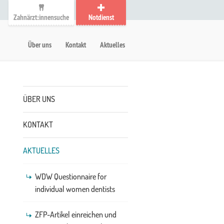
Zahnärzt:innensuche
Notdienst
auptmenü
etanavigation
Über uns
Kontakt
Aktuelles
Untermenü
ÜBER UNS
KONTAKT
AKTUELLES
WDW Questionnaire for
individual women dentists
ZFP-Artikel einreichen und