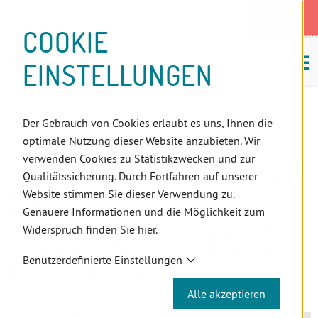
D
Zum
Zur
Zur
Zum
Zum
Zur
Zur
Zur
Zum
Topnavigation
Landeszahnärztekammern
I
Zahnärzt:innensuche
Notdienst
Inhalt
Zahnärzt:innensuche
Notdienstsuche
Hauptmenü
Untermenü
Topnavigation
Metanavigation
Positionsnavigation
Footer-
COOKIE
Hauptmenü
Metanavigation
R
(Accesskey:
(Accesskey:
(Accesskey:
(Accesskey:
(Accesskey:
(Landeszahnärztekammern,
(Accesskey:
(Accesskey:
Menü
E
M
0)
8)
9)
1)
2)
Suche)
4)
5)
(Accesskey:
EINSTELLUNGEN
K
ö
(Accesskey:
6)
T
Positionsnavigation
3)
E
ÖZÄK
Aktuelles
Newsletter
L
Rückvergütungssätze für außervertragliche Leistungen
Der Gebrauch von Cookies erlaubt es uns, Ihnen die
I
optimale Nutzung dieser Website anzubieten. Wir
N
verwenden Cookies zu Statistikzwecken und zur
RÜCKVERGÜTUNGSSÄTZE
K
Qualitätssicherung. Durch Fortfahren auf unserer
S
Website stimmen Sie dieser Verwendung zu.
FÜR
Genauere Informationen und die Möglichkeit zum
Widerspruch finden Sie hier.
AUSSERVERTRAGLICHE L
Benutzerdefinierte Einstellungen
EISTUNGEN
Alle akzeptieren