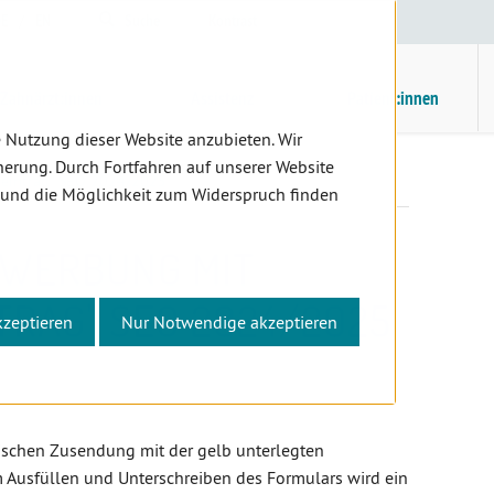
E
/
EN
Suche
Kontrast
H
M
Zahnärzt:innen
Assistenz
Patient:innen
 Nutzung dieser Website anzubieten. Wir
erung. Durch Fortfahren auf unserer Website
neintrag" SEO 2024/2025
 und die Möglichkeit zum Widerspruch finden
WERBUNG MIT
TRAG" SEO 2024/2025
kzeptieren
Nur Notwendige akzeptieren
lischen Zusendung mit der gelb unterlegten
em Ausfüllen und Unterschreiben des Formulars wird ein