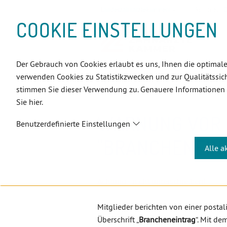
D
Zum
Zur
Zur
Zum
Zum
Zur
Zur
Zur
Zum
Topnavigation
Landeszahnärztekammern
Sprache:
D
I
Inhalt
Zahnärzt:innensuche
Notdienstsuche
Hauptmenü
Untermenü
Topnavigation
Metanavigation
Positionsnavigation
Footer-
COOKIE EINSTELLUNGEN
R
(Accesskey:
(Accesskey:
(Accesskey:
(Accesskey:
(Accesskey:
(Landeszahnärztekammern,
(Accesskey:
(Accesskey:
Menü
E
0)
8)
9)
1)
2)
Suche)
4)
5)
(Accesskey:
K
(Accesskey:
6)
T
Der Gebrauch von Cookies erlaubt es uns, Ihnen die optimale
Positionsnavigation
3)
E
ÖZÄK
Aktuelles
Newsletter
verwenden Cookies zu Statistikzwecken und zur Qualitätssich
L
Warnung vor Werbung mit "Branche
stimmen Sie dieser Verwendung zu. Genauere Informationen
I
Sie hier.
N
WARNUNG VOR 
K
Benutzerdefinierte Einstellungen
S
"BRANCHENEIN
Alle a
Achtung - nicht unterschreiben!
Mitglieder berichten von einer posta
Überschrift „
Brancheneintrag
“. Mit d