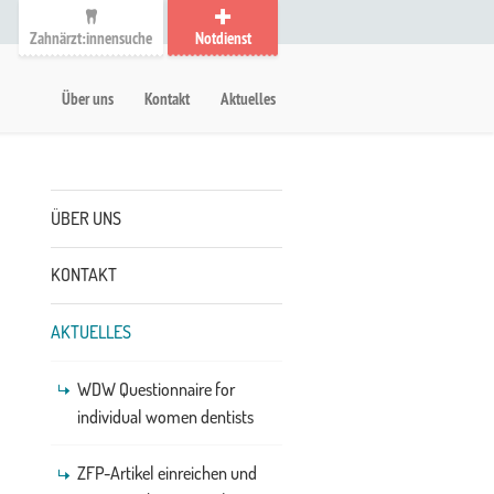
Zahnärzt:innensuche
Notdienst
auptmenü
etanavigation
Über uns
Kontakt
Aktuelles
Untermenü
ÜBER UNS
KONTAKT
AKTUELLES
WDW Questionnaire for
individual women dentists
ZFP-Artikel einreichen und