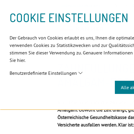
D
Zum
Zur
Zur
Zum
Zum
Zur
Zur
Zur
Zum
Topnavigation
Landeszahnärztekammern
Sprache:
D
I
Inhalt
Zahnärzt:innensuche
Notdienstsuche
Hauptmenü
Untermenü
Topnavigation
Metanavigation
Positionsnavigation
Footer-
COOKIE EINSTELLUNGEN
R
(Accesskey:
(Accesskey:
(Accesskey:
(Accesskey:
(Accesskey:
(Landeszahnärztekammern,
(Accesskey:
(Accesskey:
Menü
E
0)
8)
9)
1)
2)
Suche)
4)
5)
(Accesskey:
K
(Accesskey:
6)
T
Der Gebrauch von Cookies erlaubt es uns, Ihnen die optimale
Positionsnavigation
3)
E
ÖZÄK
Aktuelles
Newsletter
verwenden Cookies zu Statistikzwecken und zur Qualitätssich
L
stimmen Sie dieser Verwendung zu. Genauere Informationen
I
Sie hier.
N
ZAHNFÜLLUNGE
K
Benutzerdefinierte Einstellungen
S
AMALGAM-ERSA
Alle a
In nicht einmal mehr drei Monaten gr
Amalgam. Obwohl die Zeit drängt, gib
Österreichische Gesundheitskasse da
Versicherte ausfallen werden. Klar ist