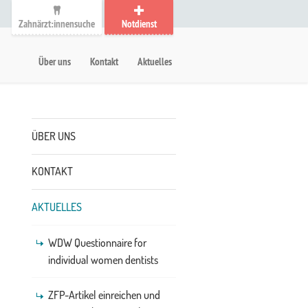
Zahnärzt:innensuche
Notdienst
auptmenü
etanavigation
Über uns
Kontakt
Aktuelles
Untermenü
ÜBER UNS
KONTAKT
AKTUELLES
WDW Questionnaire for
individual women dentists
ZFP-Artikel einreichen und