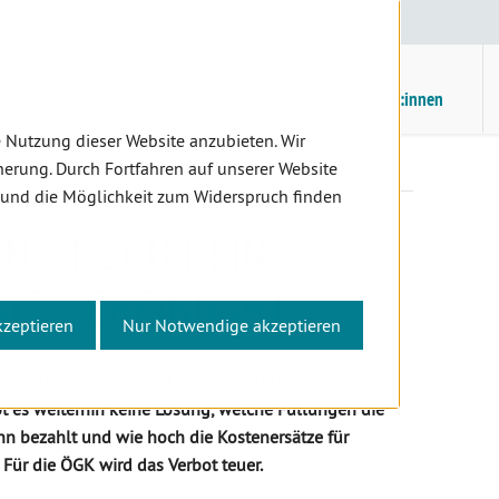
E
/
EN
Suche
Kontrast
H
M
Zahnärzt:innen
Assistenz
Patient:innen
 Nutzung dieser Website anzubieten. Wir
Zahnfüllungen - Noch kein Amalgam-Ersatz vereinbart
erung. Durch Fortfahren auf unserer Website
 und die Möglichkeit zum Widerspruch finden
N - NOCH KEIN
TZ VEREINBART
kzeptieren
Nur Notwendige akzeptieren
eift EU-weit das Verbot von Zahnfüllungen aus
t es weiterhin keine Lösung, welche Füllungen die
nn bezahlt und wie hoch die Kostenersätze für
: Für die ÖGK wird das Verbot teuer.